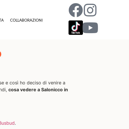
TA
COLLABORAZIONI
o
e e così ho deciso di venire a
ndi,
cosa vedere a Salonicco in
Busbud
.