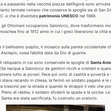
ta e passando nella vecchia piazza dell’Agorà sono arrivata
mpianto termale romano che conserva le spoglie sia di San De
.C. e che è diventata
patrimonio UNESCO
nel 1988.
30 gli Ottomani occuparono Salonicco, dove trasformano mol
schea fino al 1912 anno in cui i greci liberarono la città 
e il bellissimo pulpito,
il mosaico sulla parete occidentale 
Asclepio, ossia l’abilità data da Dio di guarire.
il reliquiario in cui sono conservate le spoglie di
Santa Ani
lla nacque a Salonicco da genitori ricchi e cristiani e quand
evolvere tutto ai poveri. Fece poi voto di castità e povertà
i stava recando in chiesa, la fermò un soldato pagano e le
i la trascinò per la strada e quando le strappò il velo che por
. Pieno di rabbia, il soldato sfoderò la spada e la uccise. L
 Santa era stata sacrificata, fu costruito un oratorio.