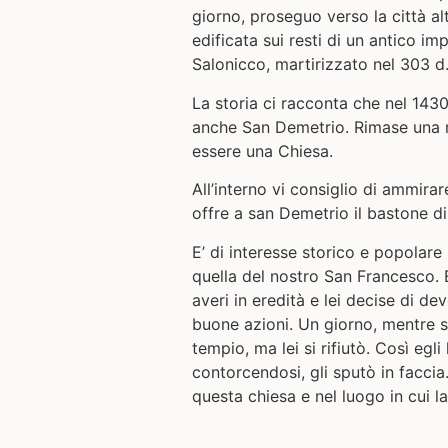
giorno, proseguo verso la città al
edificata sui resti di un antico i
Salonicco,
martirizzato nel 303 d
La storia ci racconta che nel 14
anche San Demetrio. Rimase una mo
essere una Chiesa.
All’interno vi consiglio di ammirar
offre a san Demetrio il bastone di 
E’ di interesse storico e popolare 
quella del nostro San Francesco. E
averi in eredità e lei decise di d
buone azioni.
Un giorno, mentre s
tempio, ma lei si rifiutò. Così egl
contorcendosi, gli sputò in faccia
questa chiesa e nel luogo in cui la