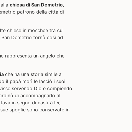
 alla
chiesa di San Demetrio
,
metrio patrono della città di
te chiese in moschee tra cui
e San Demetrio tornò così ad
che rappresenta un angelo che
sia
che ha una storia simile a
o il papà morì le lasciò i suoi
 e visse servendo Dio e compiendo
 ordinò di accompagnarlo al
tava in segno di castità lei,
e sue spoglie sono conservate in