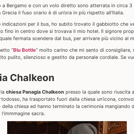
o a Bergamo e con un volo diretto sono atterrata in circa 3 
ecia il fuso orario è di un’ora in più rispetto all’Italia.
 indicazioni per il bus, ho subito trovato il gabbiotto che ve
o fino in centro dove si trovava il mio hotel.
Il signore propr
quale fermata scendere dal bus, per arrivare più vicino al m
hetto “
Blu Bottle
” molto carino che mi sento di consigliare, 
lto pulito, silenzioso e gestito da personale cordiale. Se vu
ia Chalkeon
 la
chiesa Panagia Chalkeon
presso la quale sono riuscita 
odosso, ha trasportato fuori dalla chiesa un’icona, coinvolto
 della chiesa ed hanno terminato la cerimonia mangiando de
o l’immmagine sacra.