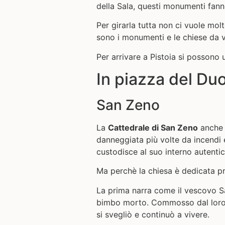
della Sala, questi monumenti fanno
Per girarla tutta non ci vuole mol
sono i monumenti e le chiese da v
Per arrivare a Pistoia si possono u
In piazza del D
San Zeno
La
Cattedrale di San Zeno
anche n
danneggiata più volte da incendi e
custodisce al suo interno autentici
Ma perchè la chiesa è dedicata p
La prima narra come il vescovo S
bimbo morto. Commosso dal loro do
si svegliò e continuò a vivere.