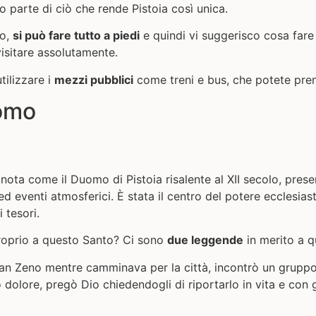
 parte di ciò che rende Pistoia così unica.
to,
si può fare tutto a piedi
e quindi vi suggerisco cosa fare 
isitare assolutamente.
tilizzare i
mezzi pubblici
come treni e bus, che potete pre
uomo
ota come il Duomo di Pistoia risalente al XII secolo, prese
d eventi atmosferici. È stata il centro del potere ecclesiasti
 tesori.
roprio a questo Santo? Ci sono
due leggende
in merito a q
an Zeno mentre camminava per la città, incontrò un gruppo 
lore, pregò Dio chiedendogli di riportarlo in vita e con g