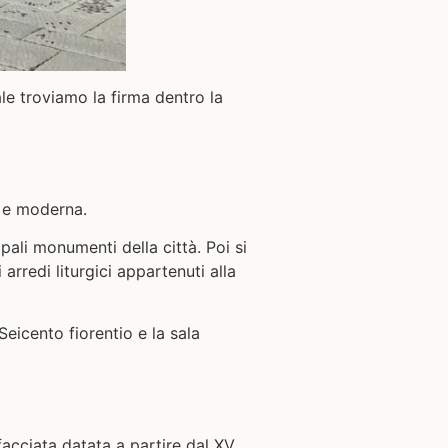
e troviamo la firma dentro la
a e moderna.
pali monumenti della città. Poi si
rredi liturgici appartenuti alla
Seicento fiorentio e la sala
 facciata datata a partire dal XV