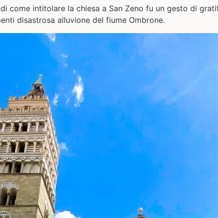
 come intitolare la chiesa a San Zeno fu un gesto di gratit
imenti disastrosa alluvione del fiume Ombrone.