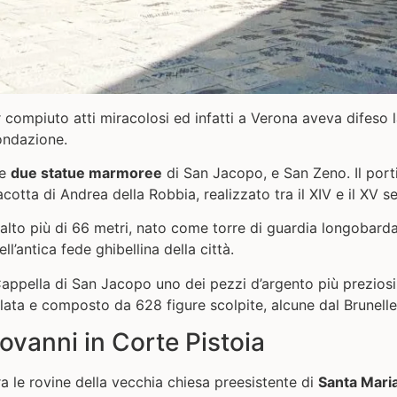
 compiuto atti miracolosi ed infatti a Verona aveva difeso l
ondazione.
le
due statue marmoree
di San Jacopo, e San Zeno. Il por
otta di Andrea della Robbia, realizzato tra il XIV e il XV s
 alto più di 66 metri, nato come torre di guardia longobarda
l’antica fede ghibellina della città.
Cappella di San Jacopo uno dei pezzi d’argento più preziosi 
ata e composto da 628 figure scolpite, alcune dal Brunelle
iovanni in Corte Pistoia
pra le rovine della vecchia chiesa preesistente di
Santa Maria