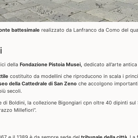
onte battesimale
realizzato da Lanfranco da Como del qual
i
ici della
Fondazione Pistoia Musei,
dedicato all’arte antic
tile
costituito da modellini che riproducono in scala i princi
eo della Cattedrale di San Zeno
che accolgono importanti a
più secoli.
 di Boldini, la collezione Bigongiari cpn oltre 40 dipinti sul 
zzo Millefiori”.
1367 e il 1389 è da sempre sede del
tribunale della città
. La